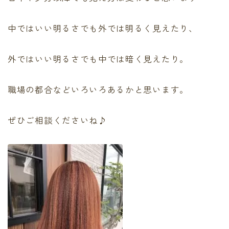
最後に必ず弱酸性
有料記事の決済完了ページ
中ではいい明るさでも外では明るく見えたり、
運営者情報
頭皮、髪のデトックス
LINE登録で無料「髪質改善メソッド」をプレゼント！
外ではいい明るさでも中では暗く見えたり。
Capiireの髪質改善の考え方
Capiireこだわりの薬剤
職場の都合などいろいろあるかと思います。
capiireのお客様からの声
Capiireのカウンセリングとは?
ご予約はLINEがオススメ
ぜひご相談くださいね♪
カラーリング中にも栄養を