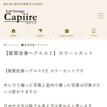
鹿児島の髪質改善専門の美容室
MENU
BLOG
Capiireってどんなサロン?
PRIVACY POLICY
HOME
MENU
Capiireとは？
ブログ
Capiireの髪質改善メニューはこちら
2023.06.06
髪質改善ヘアエステ
丁寧なカウンセリングで安心のカット
【髪質改善ヘアエステ】カラー＋カット
柔らかく、自然で艶のある髪質改善へアエステ縮毛矯正
とは？
美艶髪が持続するカットエステ
色持ちよく美艶髪になれる髪質改善ヘアエステカラー
【髪質改善ヘアエステ】カラーカットです
あなただけの美艶髪へ!
キューティクルを広げて栄養を補給する
外にでて撮った写真と室内で撮った写真は印象がだ
デトックスは何を使ってるの？
いぶ変わります☆
プライバシーポリシー
プライバシーポリシー
利用規約／特定商取引法に基づく表記
日中や夕方以降でも見え方は変わると思います