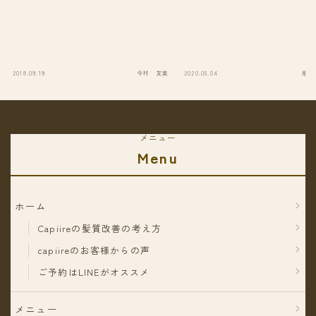
2018.09.19
今村 友美
2020.05.04
原田
メニュー
Menu
ホーム
Capiireの髪質改善の考え方
capiireのお客様からの声
ご予約はLINEがオススメ
メニュー