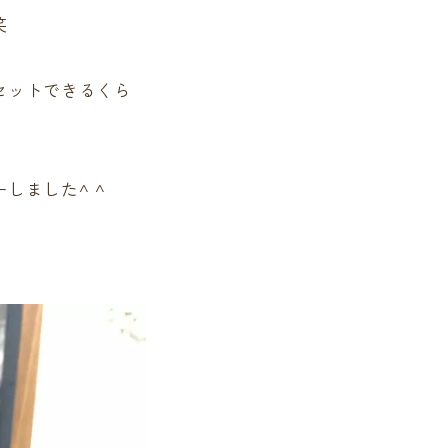
笑
セットできるくら
しました^ ^