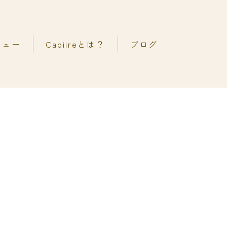
ニュー
Capiireとは？
ブログ
考え方
善カラーエステ
の声
善ストレートエステ
メ
善カットエステ