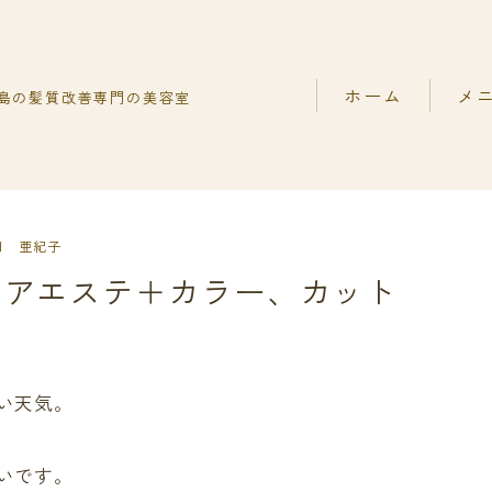
ホーム
メ
島の髪質改善専門の美容室
Capiireの髪質改善の
髪質改
capiireのお客様から
髪質改
ご予約はLINEがオスス
髪質改
田 亜紀子
ヘアエステ＋カラー、カット
カット
い天気。
いです。