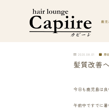
鹿児
2020.08.01
原
髪質改善
今日も鹿児島は良
午前中ですでに暑