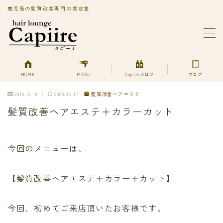
鹿児島の髪質改善専門の美容室
MENU
BLOG
Capiireってどんなサロン?
PRIVACY POLICY
HOME
MENU
Capiireとは？
ブログ
Capiireの髪質改善メニューはこちら
2019.12.18
2020.05.17
髪質改善ヘアエステ
丁寧なカウンセリングで安心のカット
髪質改善ヘアエステ＋カラーカット
柔らかく、自然で艶のある髪質改善へアエステ縮毛矯正
とは？
美艶髪が持続するカットエステ
色持ちよく美艶髪になれる髪質改善ヘアエステカラー
今回のメニューは、
あなただけの美艶髪へ!
キューティクルを広げて栄養を補給する
【髪質改善ヘアエステ＋カラー＋カット】
デトックスは何を使ってるの？
プライバシーポリシー
プライバシーポリシー
今回、初めてご来店頂いたお客様です。
利用規約／特定商取引法に基づく表記