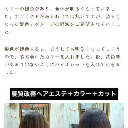
最後に必ず弱酸性
カラーの褪色があり、全体が明るくなっていまし
有料記事の決済完了ページ
た。すごくクセがあるわけでは無いですが、明るく
運営者情報
なった髪色とダメージの軽減をご希望されていまし
頭皮、髪のデトックス
LINE登録で無料「髪質改善メソッド」をプレゼント！
た。
Capiireの髪質改善の考え方
Capiireこだわりの薬剤
髪色が褪色すると、どうしても明るくなってしまう
capiireのお客様からの声
ので、落ち着いたカラーを入れました。後、黄色味
Capiireのカウンセリングとは?
があまり出ないようにバイオレットを入れていきま
ご予約はLINEがオススメ
した。
カラーリング中にも栄養を