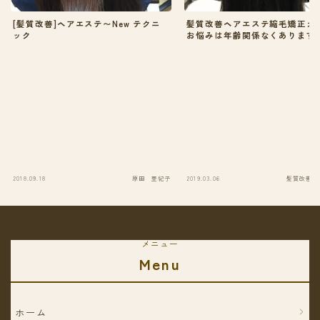
[髪質改善]ヘアエステ〜New テクニ
髪質改善ヘアエステ縮毛矯正カ
ック
お悩みは年齢関係なくあります
2018.09.18
原田 亜紀子
2019.03.06
髪質改善ヘ
メニュー
Menu
ホーム