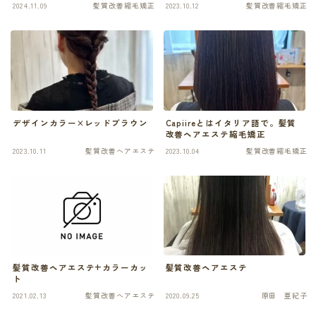
2024.11.09
髪質改善縮毛矯正
2023.10.12
髪質改善縮毛矯正
最後に必ず弱酸性
有料記事の決済完了ページ
運営者情報
頭皮、髪のデトックス
LINE登録で無料「髪質改善メソッド」をプレゼント！
Capiireの髪質改善の考え方
Capiireこだわりの薬剤
デザインカラー×レッドブラウン
Capiireとはイタリア語で。髪質
capiireのお客様からの声
改善ヘアエステ縮毛矯正
Capiireのカウンセリングとは?
2023.10.11
髪質改善ヘアエステ
2023.10.04
髪質改善縮毛矯正
ご予約はLINEがオススメ
カラーリング中にも栄養を
髪質改善ヘアエステ+カラーカッ
髪質改善ヘアエステ
ト
2021.02.13
髪質改善ヘアエステ
2020.09.25
原田 亜紀子