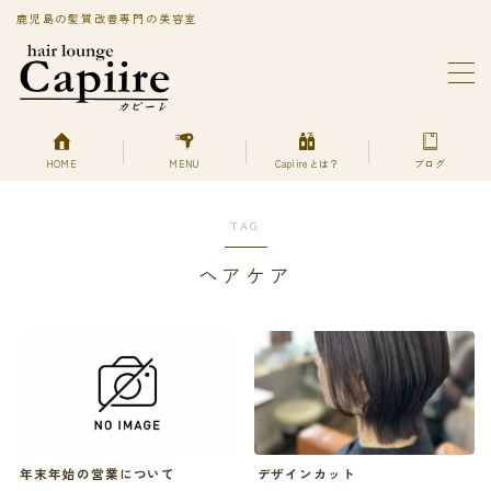
鹿児島の髪質改善専門の美容室
MENU
BLOG
Capiireってどんなサロン?
PRIVACY POLICY
HOME
MENU
Capiireとは？
ブログ
Capiireの髪質改善メニューはこちら
丁寧なカウンセリングで安心のカット
TAG
柔らかく、自然で艶のある髪質改善へアエステ縮毛矯正
とは？
ヘアケア
美艶髪が持続するカットエステ
色持ちよく美艶髪になれる髪質改善ヘアエステカラー
あなただけの美艶髪へ!
キューティクルを広げて栄養を補給する
デトックスは何を使ってるの？
プライバシーポリシー
プライバシーポリシー
年末年始の営業について
デザインカット
利用規約／特定商取引法に基づく表記