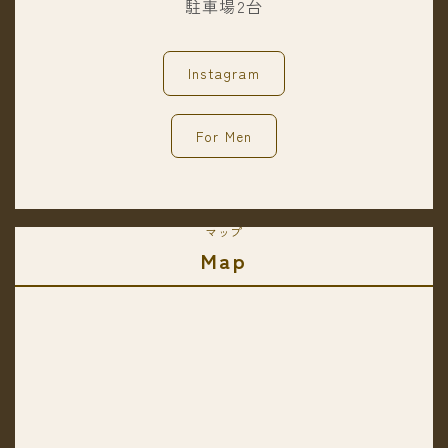
駐車場2台
Instagram
For Men
マップ
Map