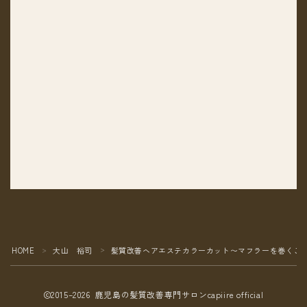
HOME
大山 裕司
髪質改善ヘアエステカラーカット〜マフラーを巻くこ
＞
＞
2015–2026 鹿児島の髪質改善専門サロンcapiire official