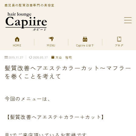
鹿児島の髪質改善専門の美容室
MENU
BLOG
Capiireってどんなサロン?
PRIVACY POLICY
HOME
MENU
Capiireとは？
ブログ
Capiireの髪質改善メニューはこちら
2019.11.27
2020.05.17
大山 裕司
丁寧なカウンセリングで安心のカット
髪質改善ヘアエステカラーカット〜マフラー
柔らかく、自然で艶のある髪質改善へアエステ縮毛矯正
とは？
を巻くことを考えて
美艶髪が持続するカットエステ
色持ちよく美艶髪になれる髪質改善ヘアエステカラー
あなただけの美艶髪へ!
今回のメニューは、
キューティクルを広げて栄養を補給する
デトックスは何を使ってるの？
【髪質改善ヘアエステ＋カラー＋カット】
プライバシーポリシー
プライバシーポリシー
利用規約／特定商取引法に基づく表記
月1でご来店頂いているお客様です。