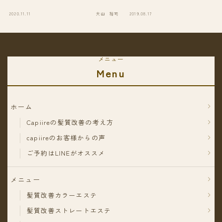
2020.11.11
大山 裕司
2019.08.17
大
メニュー
Menu
ホーム
Capiireの髪質改善の考え方
capiireのお客様からの声
ご予約はLINEがオススメ
メニュー
髪質改善カラーエステ
髪質改善ストレートエステ