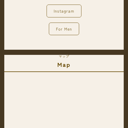
Instagram
For Men
マップ
Map