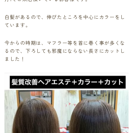
最後に必ず弱酸性
有料記事の決済完了ページ
白髪があるので、伸びたところを中心にカラーをし
運営者情報
ています。
頭皮、髪のデトックス
LINE登録で無料「髪質改善メソッド」をプレゼント！
Capiireの髪質改善の考え方
今からの時期は、マフラー等を首に巻く事が多くな
Capiireこだわりの薬剤
るので、下ろしても邪魔にならない長さにカットし
capiireのお客様からの声
ました！
Capiireのカウンセリングとは?
ご予約はLINEがオススメ
カラーリング中にも栄養を