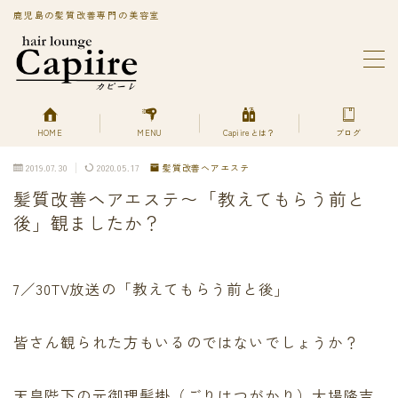
鹿児島の髪質改善専門の美容室
MENU
BLOG
Capiireってどんなサロン?
PRIVACY POLICY
HOME
MENU
Capiireとは？
ブログ
Capiireの髪質改善メニューはこちら
2019.07.30
2020.05.17
髪質改善ヘアエステ
丁寧なカウンセリングで安心のカット
髪質改善ヘアエステ〜「教えてもらう前と
柔らかく、自然で艶のある髪質改善へアエステ縮毛矯正
とは？
後」観ましたか？
美艶髪が持続するカットエステ
色持ちよく美艶髪になれる髪質改善ヘアエステカラー
あなただけの美艶髪へ!
7／30TV放送の「教えてもらう前と後」
キューティクルを広げて栄養を補給する
デトックスは何を使ってるの？
皆さん観られた方もいるのではないでしょうか？
プライバシーポリシー
プライバシーポリシー
利用規約／特定商取引法に基づく表記
天皇陛下の元御理髪掛（ごりはつがかり）大場隆吉