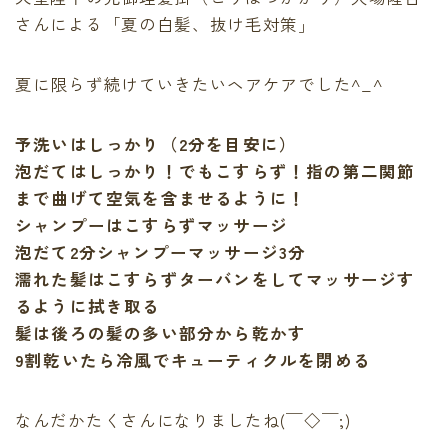
最後に必ず弱酸性
さんによる「夏の白髪、抜け毛対策」
有料記事の決済完了ページ
運営者情報
夏に限らず続けていきたいヘアケアでした^_^
頭皮、髪のデトックス
LINE登録で無料「髪質改善メソッド」をプレゼント！
Capiireの髪質改善の考え方
予洗いはしっかり（2分を目安に）
Capiireこだわりの薬剤
泡だてはしっかり！でもこすらず！指の第二関節
capiireのお客様からの声
まで曲げて空気を含ませるように！
Capiireのカウンセリングとは?
シャンプーはこすらずマッサージ
ご予約はLINEがオススメ
泡だて2分シャンプーマッサージ3分
カラーリング中にも栄養を
濡れた髪はこすらずターバンをしてマッサージす
るように拭き取る
髪は後ろの髪の多い部分から乾かす
9割乾いたら冷風でキューティクルを閉める
なんだかたくさんになりましたね(￣◇￣;)