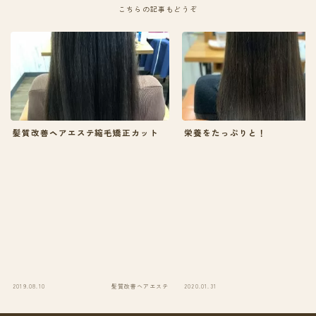
こちらの記事もどうぞ
髪質改善ヘアエステ縮毛矯正カット
栄養をたっぷりと！
2019.08.10
髪質改善ヘアエステ
2020.01.31
今