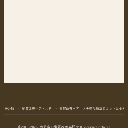
HOME
髪質改善ヘアエステ
髪質改善ヘアエステ縮毛矯正＆カットお悩み
＞
＞
2015–2026 鹿児島の髪質改善専門サロンcapiire official