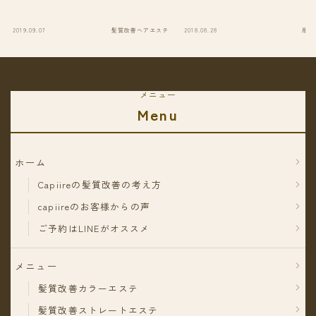
2019.09.07
髪質改善ヘアエステ
2018.08.28
原田
メニュー
Menu
ホーム
Capiireの髪質改善の考え方
capiireのお客様からの声
ご予約はLINEがオススメ
メニュー
髪質改善カラーエステ
髪質改善ストレートエステ