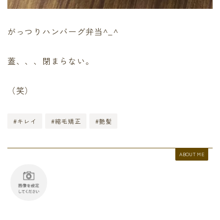
がっつりハンバーグ弁当^_^
蓋、、、閉まらない。
（笑）
#キレイ
#縮毛矯正
#艶髪
ABOUT ME