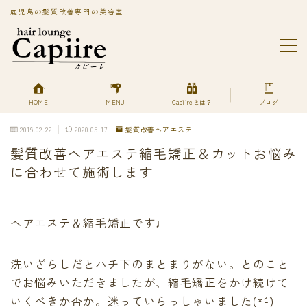
鹿児島の髪質改善専門の美容室
MENU
BLOG
Capiireってどんなサロン?
PRIVACY POLICY
HOME
MENU
Capiireとは？
ブログ
Capiireの髪質改善メニューはこちら
2019.02.22
2020.05.17
髪質改善ヘアエステ
丁寧なカウンセリングで安心のカット
髪質改善ヘアエステ縮毛矯正＆カットお悩み
柔らかく、自然で艶のある髪質改善へアエステ縮毛矯正
とは？
に合わせて施術します
美艶髪が持続するカットエステ
色持ちよく美艶髪になれる髪質改善ヘアエステカラー
あなただけの美艶髪へ!
ヘアエステ＆縮毛矯正です♩
キューティクルを広げて栄養を補給する
デトックスは何を使ってるの？
洗いざらしだとハチ下のまとまりがない。とのこと
プライバシーポリシー
でお悩みいただきましたが、縮毛矯正をかけ続けて
プライバシーポリシー
利用規約／特定商取引法に基づく表記
いくべきか否か。迷っていらっしゃいました(*´-`)