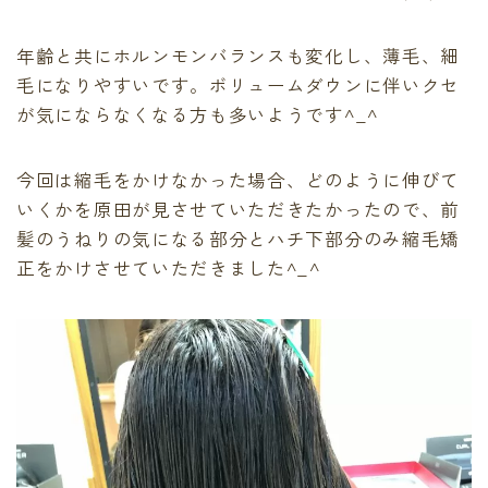
最後に必ず弱酸性
有料記事の決済完了ページ
年齢と共にホルンモンバランスも変化し、薄毛、細
運営者情報
毛になりやすいです。ボリュームダウンに伴いクセ
頭皮、髪のデトックス
が気にならなくなる方も多いようです^_^
LINE登録で無料「髪質改善メソッド」をプレゼント！
Capiireの髪質改善の考え方
Capiireこだわりの薬剤
今回は縮毛をかけなかった場合、どのように伸びて
capiireのお客様からの声
いくかを原田が見させていただきたかったので、前
Capiireのカウンセリングとは?
髪のうねりの気になる部分とハチ下部分のみ縮毛矯
ご予約はLINEがオススメ
正をかけさせていただきました^_^
カラーリング中にも栄養を