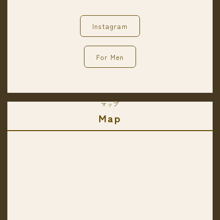
Instagram
For Men
マップ
Map