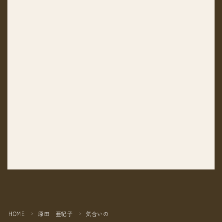
HOME
原田 亜紀子
気合いの
＞
＞