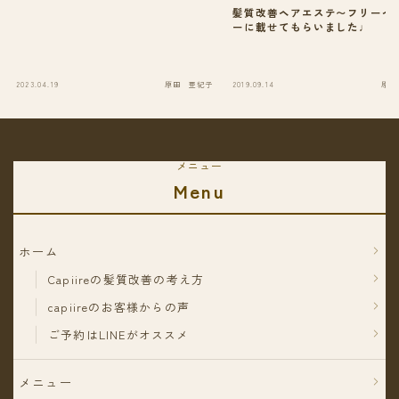
髪質改善ヘアエステ〜フリーペ
ーに載せてもらいました♩
2023.04.19
原田 亜紀子
2019.09.14
原田
メニュー
Menu
ホーム
Capiireの髪質改善の考え方
capiireのお客様からの声
ご予約はLINEがオススメ
メニュー