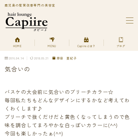
鹿児島の髪質改善専門の美容室
MENU
BLOG
Capiireってどんなサロン?
PRIVACY POLICY
HOME
MENU
Capiireとは？
ブログ
Capiireの髪質改善メニューはこちら
2016.04.14
2018.09.21
原田 亜紀子
丁寧なカウンセリングで安心のカット
気合いの
柔らかく、自然で艶のある髪質改善へアエステ縮毛矯正
とは？
美艶髪が持続するカットエステ
色持ちよく美艶髪になれる髪質改善ヘアエステカラー
バスケの大会前に気合いのブリーチカラー☆
あなただけの美艶髪へ!
毎回私たちもどんなデザインにするかなど考えてわ
キューティクルを広げて栄養を補給する
くわくします♪
デトックスは何を使ってるの？
ブリーチで抜くだけだと黄色くなってしまうので色
プライバシーポリシー
味を調合してまろやかな白っぽいカラーに(^^)
プライバシーポリシー
今回も楽しかったぁ(^^)
利用規約／特定商取引法に基づく表記