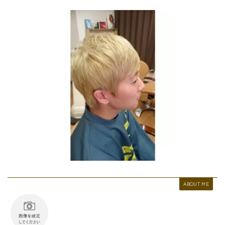
最後に必ず弱酸性
有料記事の決済完了ページ
運営者情報
頭皮、髪のデトックス
LINE登録で無料「髪質改善メソッド」をプレゼント！
Capiireの髪質改善の考え方
Capiireこだわりの薬剤
capiireのお客様からの声
Capiireのカウンセリングとは?
ご予約はLINEがオススメ
カラーリング中にも栄養を
ABOUT ME