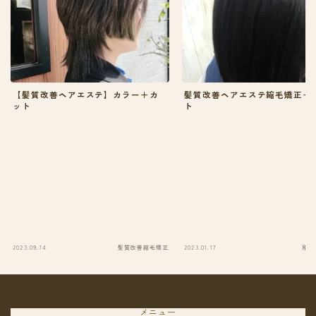
【髪質改善ヘアエステ】カラー＋カ
髪質改善ヘアエステ縮毛矯正＋
ット
ト
2023.09.14
髪質改善縮毛矯正
2023.01.17
原田
メニュー