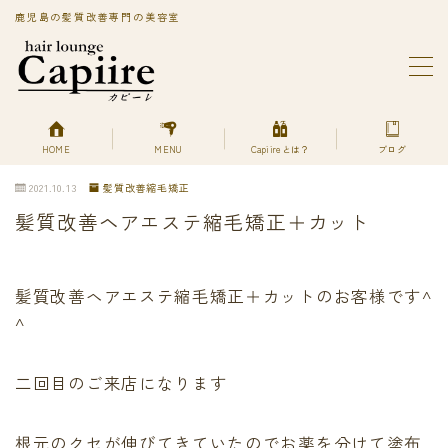
鹿児島の髪質改善専門の美容室
MENU
BLOG
Capiireってどんなサロン?
PRIVACY POLICY
HOME
MENU
Capiireとは？
ブログ
Capiireの髪質改善メニューはこちら
2021.10.13
髪質改善縮毛矯正
丁寧なカウンセリングで安心のカット
髪質改善ヘアエステ縮毛矯正＋カット
柔らかく、自然で艶のある髪質改善へアエステ縮毛矯正
とは？
美艶髪が持続するカットエステ
色持ちよく美艶髪になれる髪質改善ヘアエステカラー
髪質改善ヘアエステ縮毛矯正＋カットのお客様です^
あなただけの美艶髪へ!
^
キューティクルを広げて栄養を補給する
デトックスは何を使ってるの？
二回目のご来店になります
プライバシーポリシー
プライバシーポリシー
利用規約／特定商取引法に基づく表記
根元のクセが伸びてきていたのでお薬を分けて塗布