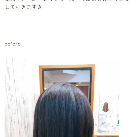
最後に必ず弱酸性
していきます♪
有料記事の決済完了ページ
運営者情報
頭皮、髪のデトックス
LINE登録で無料「髪質改善メソッド」をプレゼント！
Capiireの髪質改善の考え方
before
Capiireこだわりの薬剤
capiireのお客様からの声
Capiireのカウンセリングとは?
ご予約はLINEがオススメ
カラーリング中にも栄養を