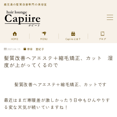
鹿児島の髪質改善専門の美容室
MENU
BLOG
Capiireってどんなサロン?
PRIVACY POLICY
HOME
MENU
Capiireとは？
ブログ
Capiireの髪質改善メニューはこちら
2021.04.15
原田 亜紀子
丁寧なカウンセリングで安心のカット
髪質改善ヘアエステ＋縮毛矯正、カット 湿
柔らかく、自然で艶のある髪質改善へアエステ縮毛矯正
とは？
度が上がってくるので
美艶髪が持続するカットエステ
色持ちよく美艶髪になれる髪質改善ヘアエステカラー
あなただけの美艶髪へ!
髪質改善ヘアエステ＋縮毛矯正、カットです
キューティクルを広げて栄養を補給する
デトックスは何を使ってるの？
最近はまだ寒暖差が激しかったり日中もひんやりす
プライバシーポリシー
る変な天気が続いていますね！
プライバシーポリシー
利用規約／特定商取引法に基づく表記