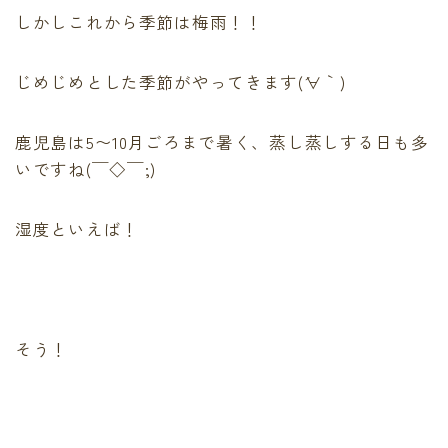
最後に必ず弱酸性
しかしこれから季節は梅雨！！
有料記事の決済完了ページ
運営者情報
じめじめとした季節がやってきます(´∀｀)
頭皮、髪のデトックス
LINE登録で無料「髪質改善メソッド」をプレゼント！
Capiireの髪質改善の考え方
鹿児島は5〜10月ごろまで暑く、蒸し蒸しする日も多
Capiireこだわりの薬剤
いですね(￣◇￣;)
capiireのお客様からの声
Capiireのカウンセリングとは?
湿度といえば！
ご予約はLINEがオススメ
カラーリング中にも栄養を
そう！