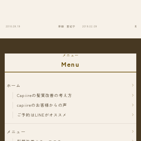
2018.09.19
原田 亜紀子
2019.02.09
原田
メニュー
Menu
ホーム
Capiireの髪質改善の考え方
capiireのお客様からの声
ご予約はLINEがオススメ
メニュー