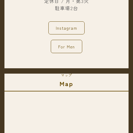
定休日 / 月・第3火
駐車場2台
Instagram
For Men
マップ
Map