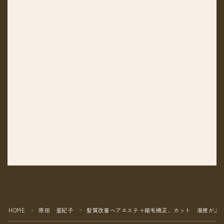
HOME
原田 亜紀子
髪質改善ヘアエステ＋縮毛矯正、カット 湿度が上
＞
＞