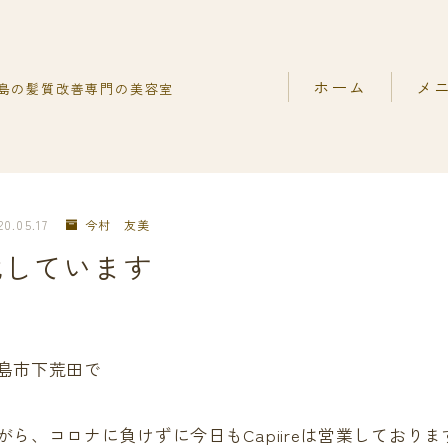
ホーム
メ
島の髪質改善専門の美容室
Capiireの髪質改善の
髪質改
capiireのお客様から
髪質改
ご予約はLINEがオスス
髪質改
20.05.17
今村 友美
化しています
カット
島市下荒田で
ら、コロナに負けずに今日もCapiireは営業しておりま