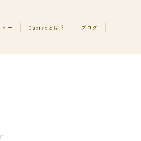
ニュー
Capiireとは？
ブログ
考え方
善カラーエステ
の声
善ストレートエステ
メ
善カットエステ
す