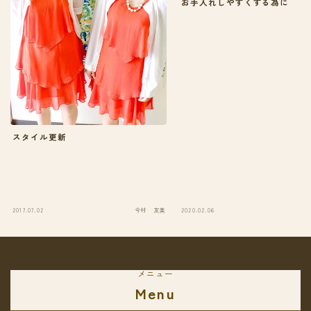
お手入れしやすくする為に
スタイル更新
2017.07.02
今村 友美
2020.02.06
今
メニュー
Menu