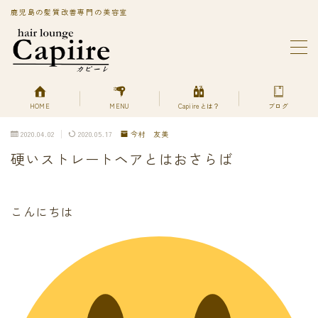
鹿児島の髪質改善専門の美容室
MENU
BLOG
Capiireってどんなサロン?
PRIVACY POLICY
HOME
MENU
Capiireとは？
ブログ
Capiireの髪質改善メニューはこちら
2020.04.02
2020.05.17
今村 友美
丁寧なカウンセリングで安心のカット
硬いストレートヘアとはおさらば
柔らかく、自然で艶のある髪質改善へアエステ縮毛矯正
とは？
美艶髪が持続するカットエステ
色持ちよく美艶髪になれる髪質改善ヘアエステカラー
こんにちは
あなただけの美艶髪へ!
キューティクルを広げて栄養を補給する
デトックスは何を使ってるの？
プライバシーポリシー
プライバシーポリシー
利用規約／特定商取引法に基づく表記