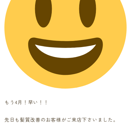
最後に必ず弱酸性
有料記事の決済完了ページ
運営者情報
頭皮、髪のデトックス
LINE登録で無料「髪質改善メソッド」をプレゼント！
Capiireの髪質改善の考え方
Capiireこだわりの薬剤
capiireのお客様からの声
Capiireのカウンセリングとは?
ご予約はLINEがオススメ
カラーリング中にも栄養を
もう4月！早い！！
先日も髪質改善のお客様がご来店下さいました。