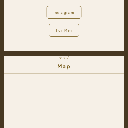
Instagram
For Men
マップ
Map