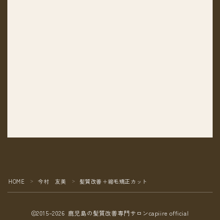
HOME
今村 友美
髪質改善＋縮毛矯正カット
＞
＞
2015–2026 鹿児島の髪質改善専門サロンcapiire official