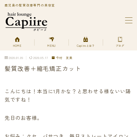
鹿児島の髪質改善専門の美容室
MENU
BLOG
Capiireってどんなサロン?
PRIVACY POLICY
HOME
MENU
Capiireとは？
ブログ
Capiireの髪質改善メニューはこちら
2020.01.09
2020.05.17
今村 友美
丁寧なカウンセリングで安心のカット
髪質改善＋縮毛矯正カット
柔らかく、自然で艶のある髪質改善へアエステ縮毛矯正
とは？
美艶髪が持続するカットエステ
色持ちよく美艶髪になれる髪質改善ヘアエステカラー
こんにちは！本当に1月かな？と思わせる様ないい陽
あなただけの美艶髪へ!
気ですね！
キューティクルを広げて栄養を補給する
デトックスは何を使ってるの？
先日のお客様。
プライバシーポリシー
プライバシーポリシー
利用規約／特定商取引法に基づく表記
お悩み：クセ、パサつき、毎日ストレートアイロン