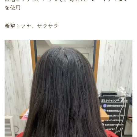
最後に必ず弱酸性
を使用
有料記事の決済完了ページ
運営者情報
希望：ツヤ、サラサラ
頭皮、髪のデトックス
LINE登録で無料「髪質改善メソッド」をプレゼント！
Capiireの髪質改善の考え方
Capiireこだわりの薬剤
capiireのお客様からの声
Capiireのカウンセリングとは?
ご予約はLINEがオススメ
カラーリング中にも栄養を