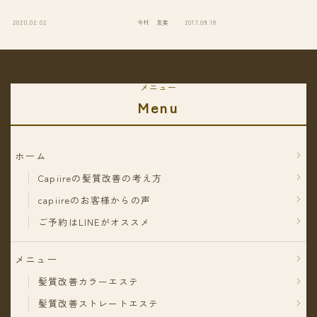
2020.02.02
今村 友美
2017.09.18
今
メニュー
Menu
ホーム
Capiireの髪質改善の考え方
capiireのお客様からの声
ご予約はLINEがオススメ
メニュー
髪質改善カラーエステ
髪質改善ストレートエステ