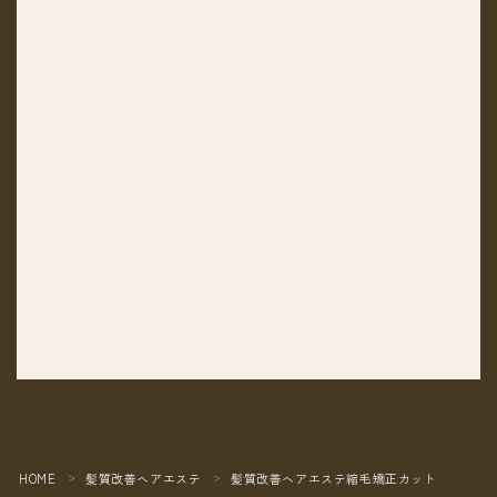
HOME
髪質改善ヘアエステ
髪質改善ヘアエステ縮毛矯正カット
＞
＞