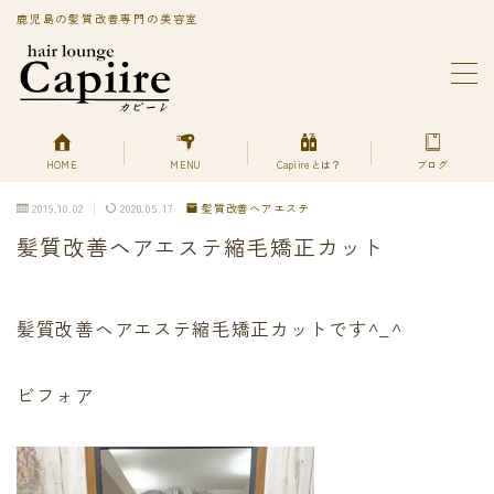
鹿児島の髪質改善専門の美容室
MENU
BLOG
Capiireってどんなサロン?
PRIVACY POLICY
HOME
MENU
Capiireとは？
ブログ
Capiireの髪質改善メニューはこちら
2019.10.02
2020.05.17
髪質改善ヘアエステ
丁寧なカウンセリングで安心のカット
髪質改善ヘアエステ縮毛矯正カット
柔らかく、自然で艶のある髪質改善へアエステ縮毛矯正
とは？
美艶髪が持続するカットエステ
色持ちよく美艶髪になれる髪質改善ヘアエステカラー
髪質改善ヘアエステ縮毛矯正カットです^_^
あなただけの美艶髪へ!
キューティクルを広げて栄養を補給する
ビフォア
デトックスは何を使ってるの？
プライバシーポリシー
プライバシーポリシー
利用規約／特定商取引法に基づく表記