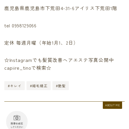
鹿児島県鹿児島市下荒田4-31-6アイリス下荒田1階
tel 0998129066
定休 毎週月曜（年始1月1、2日）
☆Instagramでも髪質改善ヘアエステ写真公開中
capiire_tinoで検索☆
#キレイ
#縮毛矯正
#艶髪
ABOUT ME