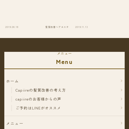
2019.08.18
髪質改善ヘアエステ
2019.11.13
今
メニュー
Menu
ホーム
Capiireの髪質改善の考え方
capiireのお客様からの声
ご予約はLINEがオススメ
メニュー