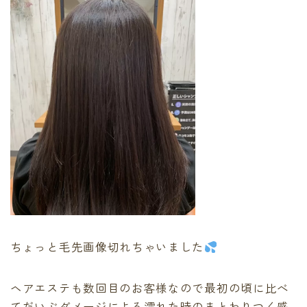
最後に必ず弱酸性
有料記事の決済完了ページ
運営者情報
頭皮、髪のデトックス
LINE登録で無料「髪質改善メソッド」をプレゼント！
Capiireの髪質改善の考え方
Capiireこだわりの薬剤
capiireのお客様からの声
Capiireのカウンセリングとは?
ご予約はLINEがオススメ
カラーリング中にも栄養を
ちょっと毛先画像切れちゃいました
ヘアエステも数回目のお客様なので最初の頃に比べ
てだいぶダメージによる濡れた時のまとわりつく感