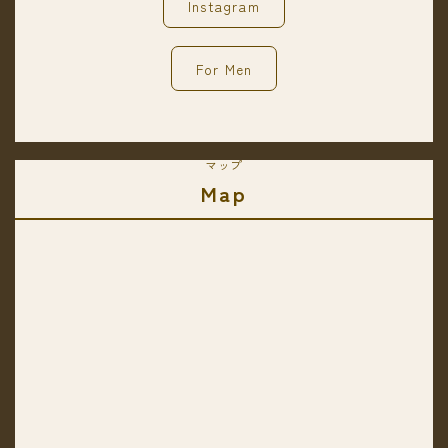
Instagram
For Men
マップ
Map