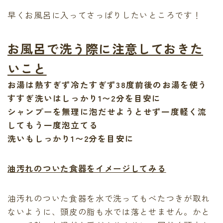
最後に必ず弱酸性
早くお風呂に入ってさっぱりしたいところです！
有料記事の決済完了ページ
運営者情報
頭皮、髪のデトックス
お風呂で洗う際に注意しておきた
LINE登録で無料「髪質改善メソッド」をプレゼント！
いこと
Capiireの髪質改善の考え方
Capiireこだわりの薬剤
お湯は熱すぎず冷たすぎず38度前後のお湯を使う
capiireのお客様からの声
すすぎ洗いはしっかり1〜2分を目安に
Capiireのカウンセリングとは?
シャンプーを無理に泡だせようとせず一度軽く流
ご予約はLINEがオススメ
してもう一度泡立てる
カラーリング中にも栄養を
洗いもしっかり1〜2分を目安に
油汚れのついた食器をイメージしてみる
油汚れのついた食器を水で洗ってもべたつきが取れ
ないように、頭皮の脂も水では落とせません。かと