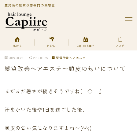
鹿児島の髪質改善専門の美容室
MENU
BLOG
Capiireってどんなサロン?
PRIVACY POLICY
HOME
MENU
Capiireとは？
ブログ
Capiireの髪質改善メニューはこちら
2019.08.22
2019.08.25
髪質改善ヘアエステ
丁寧なカウンセリングで安心のカット
髪質改善ヘアエステ〜頭皮の匂いについて
柔らかく、自然で艶のある髪質改善へアエステ縮毛矯正
とは？
美艶髪が持続するカットエステ
色持ちよく美艶髪になれる髪質改善ヘアエステカラー
まだまだ暑さが続きそうですね(￣◇￣;)
あなただけの美艶髪へ!
キューティクルを広げて栄養を補給する
汗をかいた後や1日を過ごした後、
デトックスは何を使ってるの？
プライバシーポリシー
プライバシーポリシー
頭皮の匂い気になりますよね〜(^^;)
利用規約／特定商取引法に基づく表記