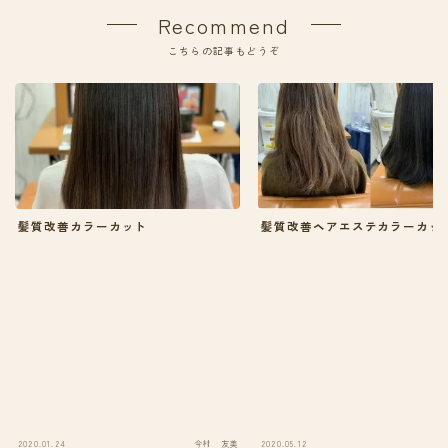
Recommend
こちらの記事もどうぞ
髪質改善カラーカット
髪質改善ヘアエステカラーカッ
2020.01.24
今村 友美
2020.05.12
大