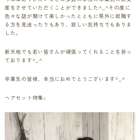
最後に必ず弱酸性
度をさせていただくことができました^_^その度に
有料記事の決済完了ページ
色々な話が聞けて楽しかったとともに県外に就職す
運営者情報
る方を見送ったりもあり、寂しい気持ちでもありま
頭皮、髪のデトックス
した。
LINE登録で無料「髪質改善メソッド」をプレゼント！
Capiireの髪質改善の考え方
Capiireこだわりの薬剤
新天地でも若い皆さんが頑張ってくれることを祈っ
capiireのお客様からの声
ております^_^
Capiireのカウンセリングとは?
ご予約はLINEがオススメ
卒業生の皆様、本当におめでとうございます^_^
カラーリング中にも栄養を
ヘアセット特集♩