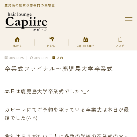
鹿児島の髪質改善専門の美容室
MENU
BLOG
Capiireってどんなサロン?
PRIVACY POLICY
HOME
MENU
Capiireとは？
ブログ
Capiireの髪質改善メニューはこちら
2019.03.25
2019.03.28
店内
丁寧なカウンセリングで安心のカット
卒業式ファイナル〜鹿児島大学卒業式
柔らかく、自然で艶のある髪質改善へアエステ縮毛矯正
とは？
美艶髪が持続するカットエステ
色持ちよく美艶髪になれる髪質改善ヘアエステカラー
本日は鹿児島大学卒業式でした^_^
あなただけの美艶髪へ!
キューティクルを広げて栄養を補給する
カピーレにてご予約を承っている卒業式は本日が最
デトックスは何を使ってるの？
後でした(^ ^)
プライバシーポリシー
プライバシーポリシー
利用規約／特定商取引法に基づく表記
今年はありがたいことに多数の学校の卒業式のお支