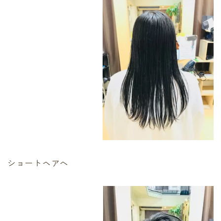
最後に必ず弱酸性
有料記事の決済完了ページ
運営者情報
頭皮、髪のデトックス
LINE登録で無料「髪質改善メソッド」をプレゼント！
Capiireの髪質改善の考え方
Capiireこだわりの薬剤
capiireのお客様からの声
Capiireのカウンセリングとは?
ご予約はLINEがオススメ
カラーリング中にも栄養を
ショートヘアへ