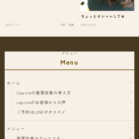
ちょっとオシャレして★
2019.11.13
今村 友美
2018.02.03
今
メニュー
Menu
ホーム
Capiireの髪質改善の考え方
capiireのお客様からの声
ご予約はLINEがオススメ
メニュー
髪質改善カラーエステ