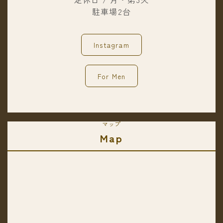
駐車場2台
Instagram
For Men
マップ
Map