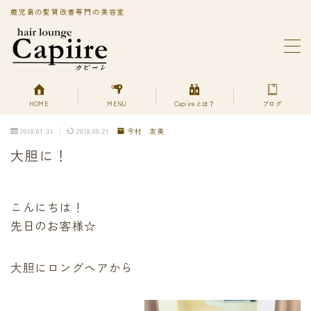
鹿児島の髪質改善専門の美容室
MENU
BLOG
Capiireってどんなサロン?
PRIVACY POLICY
HOME
MENU
Capiireとは？
ブログ
Capiireの髪質改善メニューはこちら
2018.01.31
2018.09.21
今村 友美
丁寧なカウンセリングで安心のカット
大胆に！
柔らかく、自然で艶のある髪質改善へアエステ縮毛矯正
とは？
美艶髪が持続するカットエステ
色持ちよく美艶髪になれる髪質改善ヘアエステカラー
こんにちは！
あなただけの美艶髪へ!
先日のお客様☆
キューティクルを広げて栄養を補給する
デトックスは何を使ってるの？
大胆にロングヘアから
プライバシーポリシー
プライバシーポリシー
利用規約／特定商取引法に基づく表記