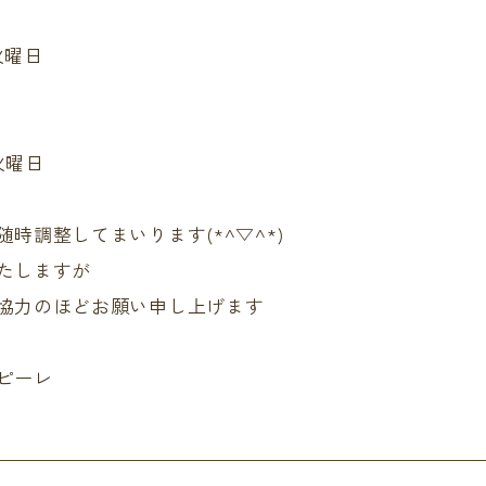
火曜日
火曜日
時調整してまいります(*^▽^*)
たしますが
協力のほどお願い申し上げます
ピーレ