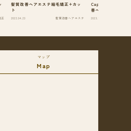
ッ
髪質改善ヘアエステ縮毛矯正+カッ
Capiireとはイ
ト
善ヘアエステ縮毛矯
矯正
2022.04.23
髪質改善ヘアエステ
2023.10.04
マップ
Map