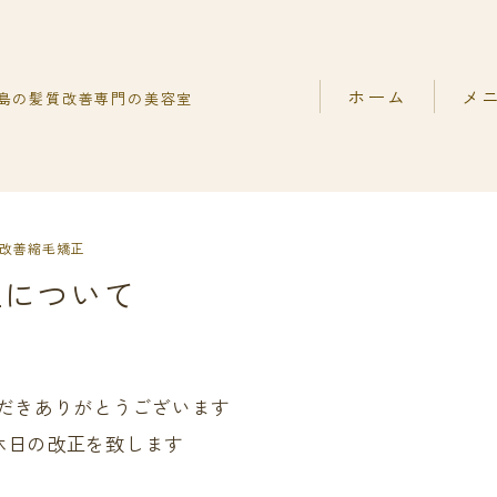
ホーム
メ
島の髪質改善専門の美容室
Capiireの髪質改善の
髪質改
capiireのお客様から
髪質改
ご予約はLINEがオスス
髪質改
改善縮毛矯正
正について
カット
だきありがとうございます
店休日の改正を致します