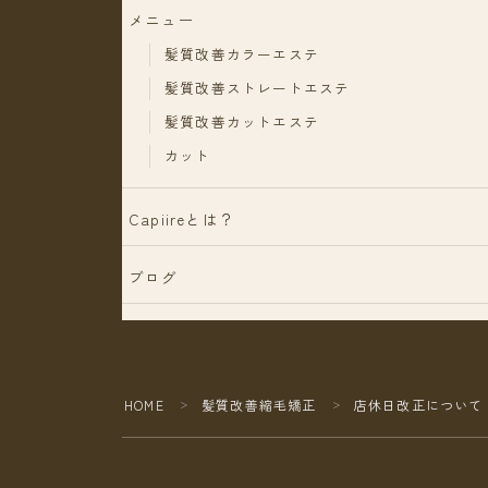
メニュー
髪質改善カラーエステ
髪質改善ストレートエステ
髪質改善カットエステ
カット
Capiireとは？
ブログ
HOME
髪質改善縮毛矯正
店休日改正について
＞
＞