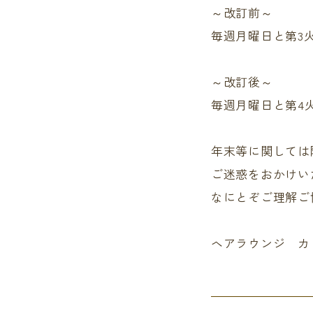
～改訂前～
毎週月曜日と第3
～改訂後～
毎週月曜日と第4
年末等に関しては随
ご迷惑をおかけい
なにとぞご理解ご
ヘアラウンジ カ