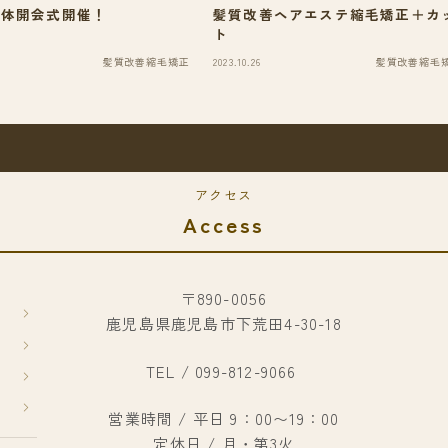
国体開会式開催！
髪質改善ヘアエステ縮毛矯正＋カ
ト
髪質改善縮毛矯正
2023.10.26
髪質改善縮毛
アクセス
Access
〒890-0056
鹿児島県鹿児島市下荒田4-30-18
TEL / 099-812-9066
営業時間 / 平日 9：00〜19：00
定休日 / 月・第3火