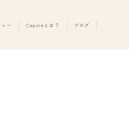
ニュー
Capiireとは？
ブログ
考え方
善カラーエステ
の声
善ストレートエステ
メ
善カットエステ